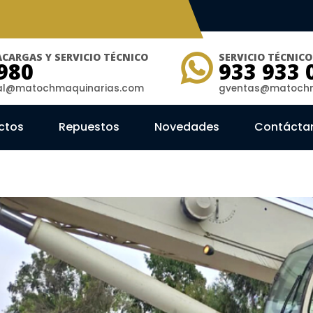
CARGAS Y SERVICIO TÉCNICO
SERVICIO TÉCNIC
980
933 933 
ial@matochmaquinarias.com
gventas@matochm
ctos
Repuestos
Novedades
Contácta