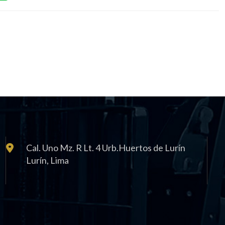
Cal. Uno Mz. R Lt. 4 Urb.Huertos de Lurín
Lurí­n, Lima