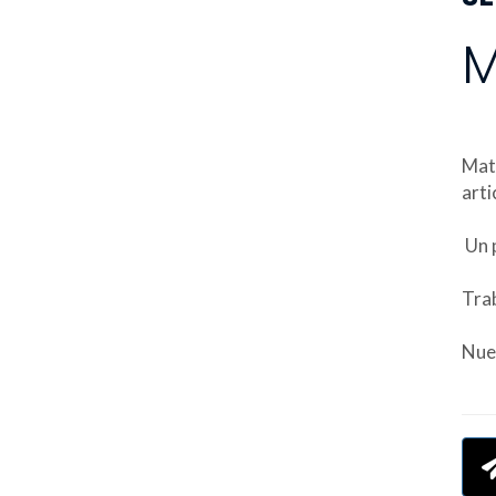
M
Mato
arti
Un p
Tra
Nues