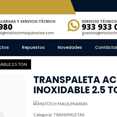
CARGAS Y SERVICIO TÉCNICO
SERVICIO TÉCNIC
980
933 933 
ial@matochmaquinarias.com
gventas@matochm
ctos
Repuestos
Novedades
Contácta
ABLE 2.5 TON
TRANSPALETA AC
INOXIDABLE 2.5 
Categoría:
TRANSPALETAS