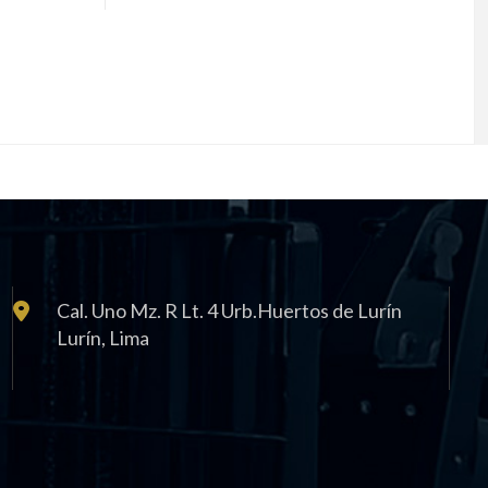
Cal. Uno Mz. R Lt. 4 Urb.Huertos de Lurín
Lurí­n, Lima