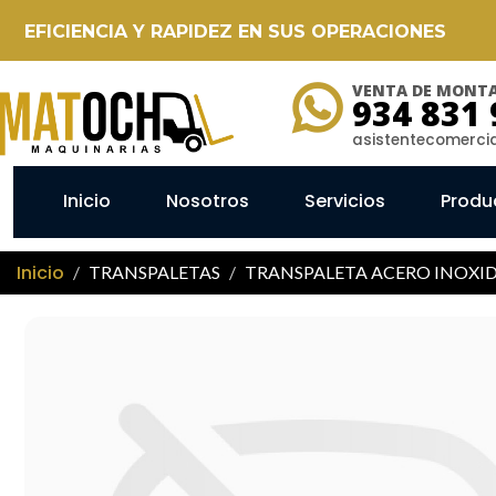
EFICIENCIA Y RAPIDEZ EN SUS OPERACIONES
VENTA DE MONTA
934 831 
asistentecomerc
Inicio
Nosotros
Servicios
Produ
Inicio
TRANSPALETAS
TRANSPALETA ACERO INOXID