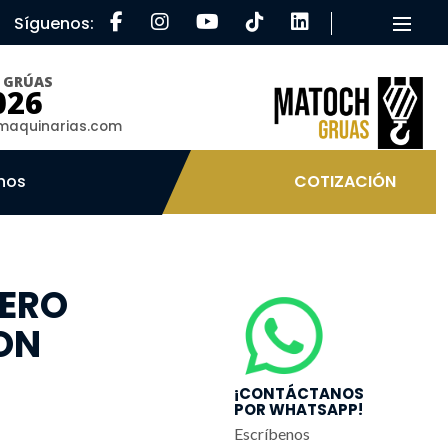
Síguenos:
Toggle
O GRÚAS
026
aquinarias.com
nos
COTIZACIÓN
ERO
TON
¡CONTÁCTANOS
POR WHATSAPP!
Escríbenos